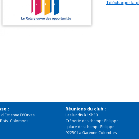
Télécharger la p
se :
Réunions du club :
e d'Estienne D'Orves
​Les lundis à 19h30
 Bois- Colombes
Crêperie des champs Philippe
place des champs Philippe
92250 La Garenne Colombes