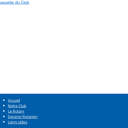
laquette du Club
Accueil
Notre Club
Le Rotary
Devenir Rotarien
Liens utiles